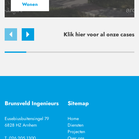
Wonen
Klik hier voor al onze cases
Brunsveld Ingenieurs
Sitemap
Eusebiusbuitensingel 79
Home
6828 HZ Arnhem
Diensten
Projecten
T. 026 205 1300
Over ons